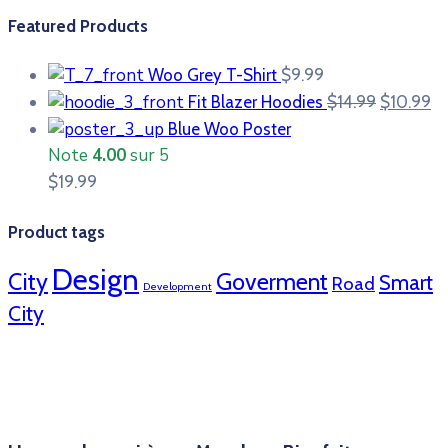
Featured Products
Woo Grey T-Shirt
$
9.99
Le
Le
Fit Blazer Hoodies
$
14.99
$
10.99
prix
pr
Blue Woo Poster
initial
ac
Note
4.00
sur 5
était :
es
$
19.99
$14.99.
$1
Product tags
Design
City
Goverment
Smart
Road
Development
City