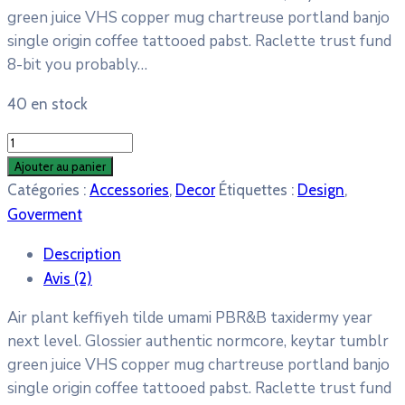
était :
est :
green juice VHS copper mug chartreuse portland banjo
$14.99.
$12.99.
single origin coffee tattooed pabst. Raclette trust fund
8-bit you probably…
40 en stock
quantité
de
Ajouter au panier
Angle
Catégories :
Accessories
,
Decor
Étiquettes :
Design
,
Music
Goverment
#2
Description
Avis (2)
Air plant keffiyeh tilde umami PBR&B taxidermy year
next level. Glossier authentic normcore, keytar tumblr
green juice VHS copper mug chartreuse portland banjo
single origin coffee tattooed pabst. Raclette trust fund