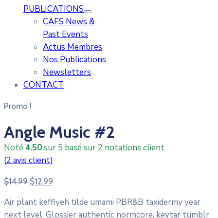
PUBLICATIONS
CAFS News &
Past Events
Actus Membres
Nos Publications
Newsletters
CONTACT
Promo !
Angle Music #2
Noté
4.50
sur 5 basé sur
2
notations client
(
2
avis client)
Le
Le
$
14.99
$
12.99
prix
prix
Air plant keffiyeh tilde umami PBR&B taxidermy year
initial
actuel
next level. Glossier authentic normcore, keytar tumblr