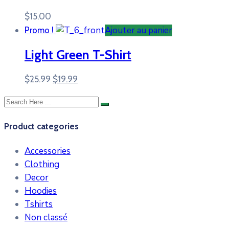
$
15.00
Ajouter au panier
Promo !
Light Green T-Shirt
Le
Le
$
25.99
$
19.99
prix
prix
initial
actuel
était :
est :
Product categories
$25.99.
$19.99.
Accessories
Clothing
Decor
Hoodies
Tshirts
Non classé