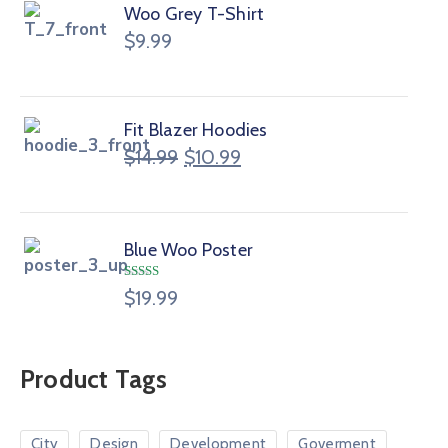
Woo Grey T-Shirt
$
9.99
Fit Blazer Hoodies
$
14.99
$
10.99
Blue Woo Poster
Note
4.00
$
19.99
sur 5
Product Tags
City
Design
Development
Goverment