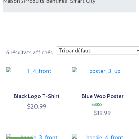
Maison
Produits identifiés “Smart City”
6 résultats affichés
Black Logo T-Shirt
Blue Woo Poster
$
20.99
Note
$
19.99
4.00
sur 5