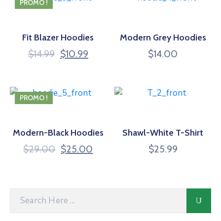
PROMO !
Fit Blazer Hoodies
Modern Grey Hoodies
Le
Le
$
14.99
$
10.99
$
14.00
prix
prix
initial
actuel
était :
est :
PROMO !
$14.99.
$10.99.
Modern-Black Hoodies
Shawl-White T-Shirt
Le
Le
$
29.00
$
25.00
$
25.99
prix
prix
initial
actuel
était :
est :
$29.00.
$25.00.