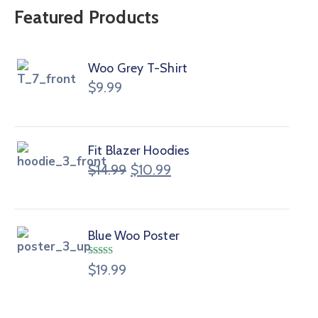
Featured Products
Woo Grey T-Shirt
$
9.99
Fit Blazer Hoodies
$
14.99
$
10.99
Blue Woo Poster
Note
4.00
$
19.99
sur 5