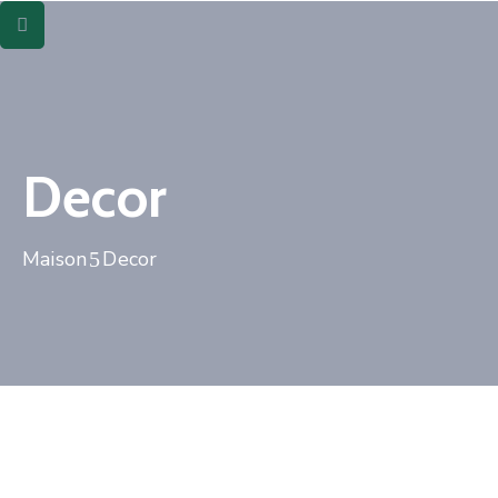
ACTUS
ACTUS
&
&
PUBLICATIONS
PUBLICATIONS
CONTACT
CONTACT
Decor
Maison
Decor