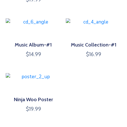
4.00
sur 5
Music Album-#1
Music Collection-#1
$
14.99
$
16.99
Ninja Woo Poster
$
19.99