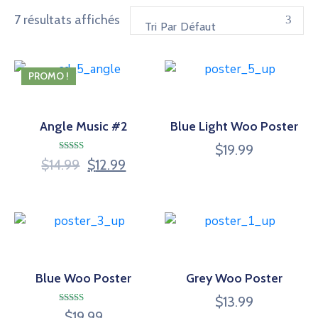
7 résultats affichés
Tri Par Défaut
PROMO !
Angle Music #2
Blue Light Woo Poster
$
19.99
Note
Le
Le
$
14.99
$
12.99
4.50
sur 5
prix
prix
initial
actuel
était :
est :
$14.99.
$12.99.
Blue Woo Poster
Grey Woo Poster
$
13.99
Note
$
19.99