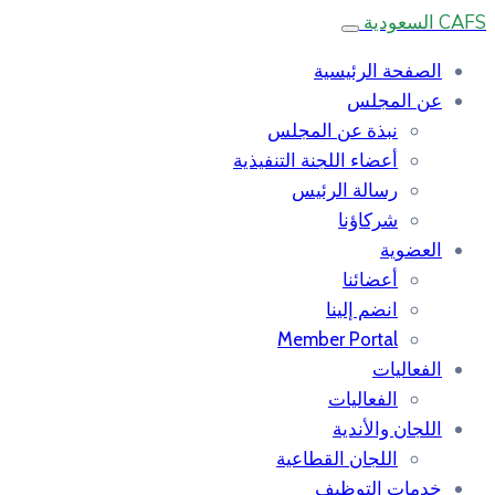
CAFS السعودية
الصفحة الرئيسية
عن المجلس
نبذة عن المجلس
أعضاء اللجنة التنفيذية
رسالة الرئيس
شركاؤنا
العضوية
أعضائنا
انضم إلينا
Member Portal
الفعاليات
الفعاليات
اللجان والأندية
اللجان القطاعية
خدمات التوظيف