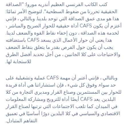
كتب الكاتب الفرنسي العظيم أندريه موروا: "الصداقة
الحقيقية تحررنا من ضغوط السطحية". لتوضيح الأمر تمامًا:
هذا هو مدى عمق الصداقة التي توحد بلدينا. وبالتالي ، فإنني
أعتزم أن يكون CAFS أداة حقيقية للحوار الصريح والمباشر ،
لخدمة هذه الصداقة ، دون إخفاء نقاط القوة والضعف لدينا.
هذا يعني أن حوار الأعمال الذي يسعد CAFS باستضافته
يجب أن يكون حول الفرص بقدر ما يتعلق بنقاط الضعف
والاحتياجات على كلا الجانبين ، من أجل تحديد أفضل الطرق
للاستجابة لها.
وبالتالي ، فإنني أعتبر أن مهمة CAFS عملية وتشغيلية على
حد سواء. وفوق كل شيء ، فإن استشاراتنا هي أداة فريدة
للحوار بين المستثمرين وصناع القرار ومديري التجارة من كلا
البلدين. يعد CAFS أيضًا أداة للترويج ومشاركة المعلومات
في الميدان. كما تلعب الاجتماعات التي نرتبها لصناع القرار
الاقتصادي والسياسي في كلا البلدين دورًا أساسيًا في تعميق
التفاهم المتبادل.