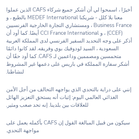
أخيرًا ، اسمحوا لي أن أشكر جميع شركاء CAFS الذين عملوا
معنا بلا كلل - شريكنا MEDEF International بالطبع ، و
Business France ، ومستشاري التجارة الخارجية الفرنسيين
(CCEF) ، و CCI France International أيضًا. كما أود أن
أذكر على وجه التحديد السفير الفرنسي لدى المملكة العربية
السعودية ، السيد لودوفيك بوي وفريقه. لقد كانوا دائمًا
متحمسين ومصممين وداعمين لـ CAFS. كما أود حقًا أن
أشكر سفارة المملكة في باريس على دعمها غير المشروط
لنشاطنا.
إنني على دراية بالتحدي الذي يواجهه التحالف من أجل الأمن
الغذائي العالمي اليوم: إثبات أنه يستحق التعزيز الهائل
للعلاقات بين بلدينا. إنه تحد صعب ومثير.
سيكون من قبيل المبالغة القول إن CAFS بأكمله يعمل على
مواجهة التحدي.