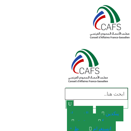
ينكدين
الفيسبوك-
f
تويتر
انستغرام
ظرف