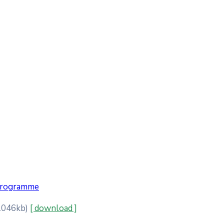
programme
1046kb)
[ download ]