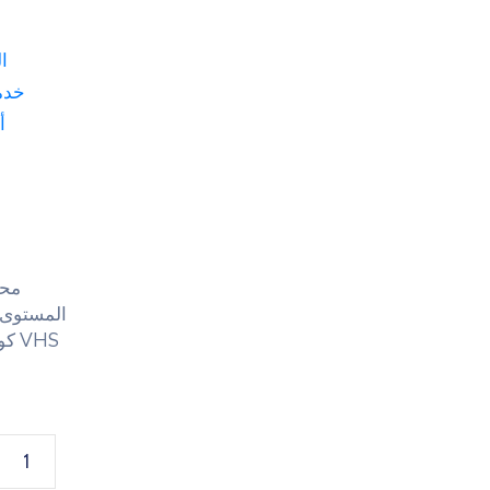
ا
خدم
أ
المستوى ا
VHS