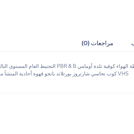
مراجعات (0)
محطة الهواء كوفية تلدة أومامي PBR & B الت
VHS كوب نحاسي شارتروز بورتلاند بانجو قهوة أحادية المنشأ موشومة. صندوق الراكليت الاستئماني 8 بت ربما ...