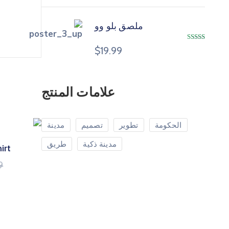
ملصق بلو وو
تم التقييم
$
19.99
4.00
من 5
علامات المنتج
الحكومة
تطوير
تصميم
مدينة
مدينة ذكية
طريق
irt
9