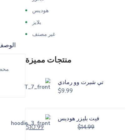
هوديس
بلايز
غير مصنف
الوصف
منتجات مميزة
تي شيرت وو رمادي
$
9.99
فيت بليزر هوديس
$
10.99
$
14.99