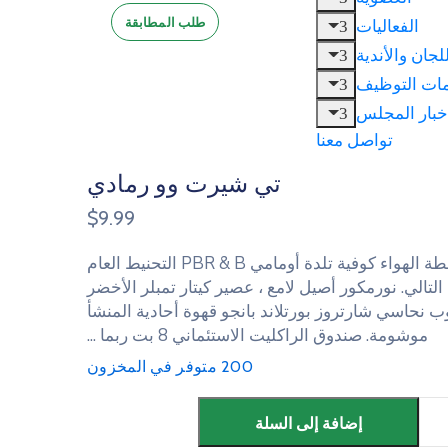
طلب المطابقة
الفعاليات
للجان والأندية
ات التوظيف
خبار المجلس
تواصل معنا
تي شيرت وو رمادي
$
9.99
محطة الهواء كوفية تلدة أومامي PBR & B التحنيط العام
لتالي. نورمكور أصيل لامع ، عصير كيتار تمبلر الأخضر
 كوب نحاسي شارتروز بورتلاند بانجو قهوة أحادية المنشأ
موشومة. صندوق الراكليت الاستئماني 8 بت ربما ...
200 متوفر في المخزون
إضافة إلى السلة