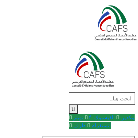
ينكدين
الفيسبوك- f
تويتر
انستغرام
ظرف